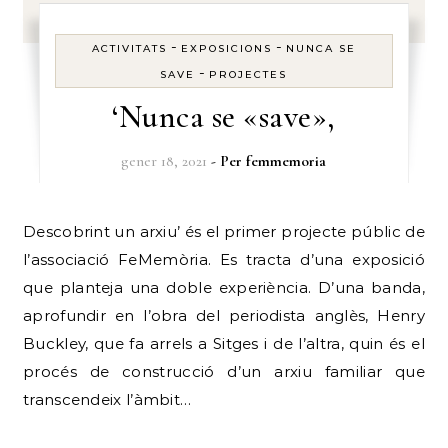
-
-
ACTIVITATS
EXPOSICIONS
NUNCA SE
-
SAVE
PROJECTES
‘Nunca se «save»,
gener 18, 2021
- Per
femmemoria
Descobrint un arxiu’ és el primer projecte públic de
l’associació FeMemòria. Es tracta d’una exposició
que planteja una doble experiència. D’una banda,
aprofundir en l’obra del periodista anglès, Henry
Buckley, que fa arrels a Sitges i de l’altra, quin és el
procés de construcció d’un arxiu familiar que
transcendeix l’àmbit…